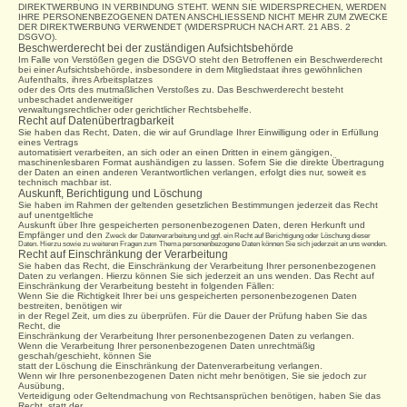
DIREKTWERBUNG IN VERBINDUNG STEHT. WENN SIE WIDERSPRECHEN, WERDEN
IHRE PERSONENBEZOGENEN DATEN ANSCHLIESSEND NICHT MEHR ZUM ZWECKE
DER DIREKTWERBUNG VERWENDET (WIDERSPRUCH NACH ART. 21 ABS. 2
DSGVO).
Beschwerderecht bei der zuständigen Aufsichtsbehörde
Im Falle von Verstößen gegen die DSGVO steht den Betroffenen ein Beschwerderecht
bei einer Aufsichtsbehörde, insbesondere in dem Mitgliedstaat ihres gewöhnlichen
Aufenthalts, ihres Arbeitsplatzes
oder des Orts des mutmaßlichen Verstoßes zu. Das Beschwerderecht besteht
unbeschadet anderweitiger
verwaltungsrechtlicher oder gerichtlicher Rechtsbehelfe.
Recht auf Datenübertragbarkeit
Sie haben das Recht, Daten, die wir auf Grundlage Ihrer Einwilligung oder in Erfüllung
eines Vertrags
automatisiert verarbeiten, an sich oder an einen Dritten in einem gängigen,
maschinenlesbaren Format aushändigen zu lassen. Sofern Sie die direkte Übertragung
der Daten an einen anderen Verantwortlichen verlangen, erfolgt dies nur, soweit es
technisch machbar ist.
Auskunft, Berichtigung und Löschung
Sie haben im Rahmen der geltenden gesetzlichen Bestimmungen jederzeit das Recht
auf unentgeltliche
Auskunft über Ihre gespeicherten personenbezogenen Daten, deren Herkunft und
Empfänger und den
Zweck der Datenverarbeitung und ggf. ein Recht auf Berichtigung oder Löschung dieser
Daten. Hierzu sowie zu weiteren Fragen zum Thema personenbezogene Daten können Sie sich jederzeit an uns wenden.
Recht auf Einschränkung der Verarbeitung
Sie haben das Recht, die Einschränkung der Verarbeitung Ihrer personenbezogenen
Daten zu verlangen. Hierzu können Sie sich jederzeit an uns wenden. Das Recht auf
Einschränkung der Verarbeitung besteht in folgenden Fällen:
Wenn Sie die Richtigkeit Ihrer bei uns gespeicherten personenbezogenen Daten
bestreiten, benötigen wir
in der Regel Zeit, um dies zu überprüfen. Für die Dauer der Prüfung haben Sie das
Recht, die
Einschränkung der Verarbeitung Ihrer personenbezogenen Daten zu verlangen.
Wenn die Verarbeitung Ihrer personenbezogenen Daten unrechtmäßig
geschah/geschieht, können Sie
statt der Löschung die Einschränkung der Datenverarbeitung verlangen.
Wenn wir Ihre personenbezogenen Daten nicht mehr benötigen, Sie sie jedoch zur
Ausübung,
Verteidigung oder Geltendmachung von Rechtsansprüchen benötigen, haben Sie das
Recht, statt der