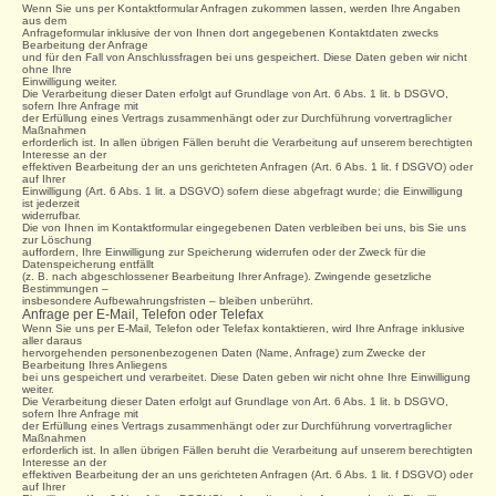
Wenn Sie uns per Kontaktformular Anfragen zukommen lassen, werden Ihre Angaben
aus dem
Anfrageformular inklusive der von Ihnen dort angegebenen Kontaktdaten zwecks
Bearbeitung der Anfrage
und für den Fall von Anschlussfragen bei uns gespeichert. Diese Daten geben wir nicht
ohne Ihre
Einwilligung weiter.
Die Verarbeitung dieser Daten erfolgt auf Grundlage von Art. 6 Abs. 1 lit. b DSGVO,
sofern Ihre Anfrage mit
der Erfüllung eines Vertrags zusammenhängt oder zur Durchführung vorvertraglicher
Maßnahmen
erforderlich ist. In allen übrigen Fällen beruht die Verarbeitung auf unserem berechtigten
Interesse an der
effektiven Bearbeitung der an uns gerichteten Anfragen (Art. 6 Abs. 1 lit. f DSGVO) oder
auf Ihrer
Einwilligung (Art. 6 Abs. 1 lit. a DSGVO) sofern diese abgefragt wurde; die Einwilligung
ist jederzeit
widerrufbar.
Die von Ihnen im Kontaktformular eingegebenen Daten verbleiben bei uns, bis Sie uns
zur Löschung
auffordern, Ihre Einwilligung zur Speicherung widerrufen oder der Zweck für die
Datenspeicherung entfällt
(z. B. nach abgeschlossener Bearbeitung Ihrer Anfrage). Zwingende gesetzliche
Bestimmungen –
insbesondere Aufbewahrungsfristen – bleiben unberührt.
Anfrage per E-Mail, Telefon oder Telefax
Wenn Sie uns per E-Mail, Telefon oder Telefax kontaktieren, wird Ihre Anfrage inklusive
aller daraus
hervorgehenden personenbezogenen Daten (Name, Anfrage) zum Zwecke der
Bearbeitung Ihres Anliegens
bei uns gespeichert und verarbeitet. Diese Daten geben wir nicht ohne Ihre Einwilligung
weiter.
Die Verarbeitung dieser Daten erfolgt auf Grundlage von Art. 6 Abs. 1 lit. b DSGVO,
sofern Ihre Anfrage mit
der Erfüllung eines Vertrags zusammenhängt oder zur Durchführung vorvertraglicher
Maßnahmen
erforderlich ist. In allen übrigen Fällen beruht die Verarbeitung auf unserem berechtigten
Interesse an der
effektiven Bearbeitung der an uns gerichteten Anfragen (Art. 6 Abs. 1 lit. f DSGVO) oder
auf Ihrer