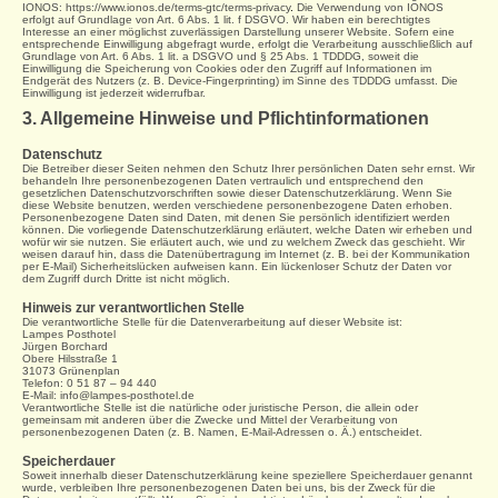
IONOS: https://www.ionos.de/terms-gtc/terms-privacy
.
Die Verwendung von IONOS
erfolgt auf Grundlage von Art. 6 Abs. 1 lit. f DSGVO. Wir haben ein berechtigtes
Interesse an einer möglichst zuverlässigen Darstellung unserer Website. Sofern eine
entsprechende Einwilligung abgefragt wurde, erfolgt die Verarbeitung ausschließlich auf
Grundlage von Art. 6 Abs. 1 lit. a DSGVO und § 25 Abs. 1 TDDDG, soweit die
Einwilligung die Speicherung von Cookies oder den Zugriff auf Informationen im
Endgerät des Nutzers (z. B. Device-Fingerprinting) im Sinne des TDDDG umfasst. Die
Einwilligung ist jederzeit widerrufbar.
3. Allgemeine Hinweise und Pflichtinformationen
Datenschutz
Die Betreiber dieser Seiten nehmen den Schutz Ihrer persönlichen Daten sehr ernst. Wir
behandeln Ihre personenbezogenen Daten vertraulich und entsprechend den
gesetzlichen Datenschutzvorschriften sowie dieser Datenschutzerklärung. Wenn Sie
diese Website benutzen, werden verschiedene personenbezogene Daten erhoben.
Personenbezogene Daten sind Daten, mit denen Sie persönlich identifiziert werden
können. Die vorliegende Datenschutzerklärung erläutert, welche Daten wir erheben und
wofür wir sie nutzen. Sie erläutert auch, wie und zu welchem Zweck das geschieht. Wir
weisen darauf hin, dass die Datenübertragung im Internet (z. B. bei der Kommunikation
per E-Mail) Sicherheitslücken aufweisen kann. Ein lückenloser Schutz der Daten vor
dem Zugriff durch Dritte ist nicht möglich.
Hinweis zur verantwortlichen Stelle
Die verantwortliche Stelle für die Datenverarbeitung auf dieser Website ist:
Lampes Posthotel
Jürgen Borchard
Obere Hilsstraße 1
31073 Grünenplan
Telefon: 0 51 87 – 94 440
E-Mail: info@lampes-posthotel.de
Verantwortliche Stelle ist die natürliche oder juristische Person, die allein oder
gemeinsam mit anderen über die Zwecke und Mittel der Verarbeitung von
personenbezogenen Daten (z. B. Namen, E-Mail-Adressen o. Ä.) entscheidet.
Speicherdauer
Soweit innerhalb dieser Datenschutzerklärung keine speziellere Speicherdauer genannt
wurde, verbleiben Ihre personenbezogenen Daten bei uns, bis der Zweck für die