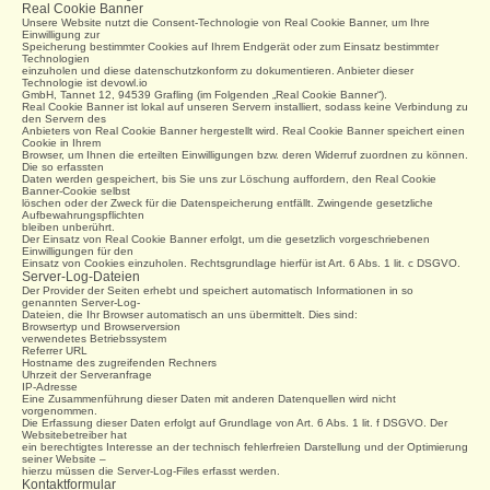
Real Cookie Banner
Unsere Website nutzt die Consent-Technologie von Real Cookie Banner, um Ihre
Einwilligung zur
Speicherung bestimmter Cookies auf Ihrem Endgerät oder zum Einsatz bestimmter
Technologien
einzuholen und diese datenschutzkonform zu dokumentieren. Anbieter dieser
Technologie ist devowl.io
GmbH, Tannet 12, 94539 Grafling (im Folgenden „Real Cookie Banner“).
Real Cookie Banner ist lokal auf unseren Servern installiert, sodass keine Verbindung zu
den Servern des
Anbieters von Real Cookie Banner hergestellt wird. Real Cookie Banner speichert einen
Cookie in Ihrem
Browser, um Ihnen die erteilten Einwilligungen bzw. deren Widerruf zuordnen zu können.
Die so erfassten
Daten werden gespeichert, bis Sie uns zur Löschung auffordern, den Real Cookie
Banner-Cookie selbst
löschen oder der Zweck für die Datenspeicherung entfällt. Zwingende gesetzliche
Aufbewahrungspflichten
bleiben unberührt.
Der Einsatz von Real Cookie Banner erfolgt, um die gesetzlich vorgeschriebenen
Einwilligungen für den
Einsatz von Cookies einzuholen. Rechtsgrundlage hierfür ist Art. 6 Abs. 1 lit. c DSGVO.
Server-Log-Dateien
Der Provider der Seiten erhebt und speichert automatisch Informationen in so
genannten Server-Log-
Dateien, die Ihr Browser automatisch an uns übermittelt. Dies sind:
Browsertyp und Browserversion
verwendetes Betriebssystem
Referrer URL
Hostname des zugreifenden Rechners
Uhrzeit der Serveranfrage
IP-Adresse
Eine Zusammenführung dieser Daten mit anderen Datenquellen wird nicht
vorgenommen.
Die Erfassung dieser Daten erfolgt auf Grundlage von Art. 6 Abs. 1 lit. f DSGVO. Der
Websitebetreiber hat
ein berechtigtes Interesse an der technisch fehlerfreien Darstellung und der Optimierung
seiner Website –
hierzu müssen die Server-Log-Files erfasst werden.
Kontaktformular