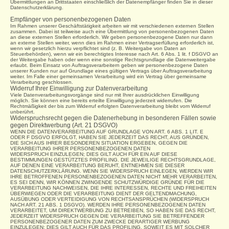
Übermittlungen an Drittstaaten einschließlich der Datenempfänger finden Sie in dieser
Datenschutzerklärung.
Empfänger von personenbezogenen Daten
Im Rahmen unserer Geschäftstätigkeit arbeiten wir mit verschiedenen externen Stellen
zusammen. Dabei ist teilweise auch eine Übermittlung von personenbezogenen Daten
an diese externen Stellen erforderlich.
Wir geben personenbezogene Daten nur dann
an externe Stellen weiter, wenn dies im Rahmen einer
Vertragserfüllung erforderlich ist,
wenn wir gesetzlich hierzu verpflichtet sind (z. B. Weitergabe von Daten an
Steuerbehörden), wenn wir ein berechtigtes Interesse nach Art. 6 Abs. 1 lit. f DSGVO an
der Weitergabe haben oder wenn eine sonstige Rechtsgrundlage die Datenweitergabe
erlaubt. Beim Einsatz von Auftragsverarbeitern geben wir personenbezogene Daten
unserer Kunden nur auf Grundlage eines gültigen Vertrags über Auftragsverarbeitung
weiter. Im Falle einer gemeinsamen Verarbeitung wird ein Vertrag über gemeinsame
Verarbeitung geschlossen.
Widerruf Ihrer Einwilligung zur Datenverarbeitung
Viele Datenverarbeitungsvorgänge sind nur mit Ihrer ausdrücklichen Einwilligung
möglich. Sie können eine bereits erteilte Einwilligung jederzeit widerrufen. Die
Rechtmäßigkeit der bis zum Widerruf erfolgten Datenverarbeitung bleibt vom Widerruf
unberührt.
Widerspruchsrecht gegen die Datenerhebung in besonderen Fällen sowie
gegen Direktwerbung (Art. 21 DSGVO)
WENN DIE DATENVERARBEITUNG AUF GRUNDLAGE VON ART. 6 ABS. 1 LIT. E
ODER F DSGVO ERFOLGT, HABEN SIE JEDERZEIT DAS RECHT, AUS GRÜNDEN,
DIE SICH AUS IHRER BESONDEREN SITUATION ERGEBEN, GEGEN DIE
VERARBEITUNG IHRER PERSONENBEZOGENEN DATEN
WIDERSPRUCH EINZULEGEN; DIES GILT AUCH FÜR EIN AUF DIESE
BESTIMMUNGEN GESTÜTZTES PROFILING. DIE JEWEILIGE RECHTSGRUNDLAGE,
AUF DENEN EINE VERARBEITUNG BERUHT, ENTNEHMEN SIE DIESER
DATENSCHUTZERKLÄRUNG. WENN SIE WIDERSPRUCH EINLEGEN, WERDEN WIR
IHRE BETROFFENEN PERSONENBEZOGENEN DATEN NICHT MEHR VERARBEITEN,
ES SEI DENN, WIR KÖNNEN ZWINGENDE SCHUTZWÜRDIGE GRÜNDE FÜR DIE
VERARBEITUNG NACHWEISEN, DIE IHRE INTERESSEN, RECHTE UND FREIHEITEN
ÜBERWIEGEN ODER DIE VERARBEITUNG DIENT DER GELTENDMACHUNG,
AUSÜBUNG ODER VERTEIDIGUNG VON RECHTSANSPRÜCHEN (WIDERSPRUCH
NACH ART. 21 ABS. 1 DSGVO). WERDEN IHRE PERSONENBEZOGENEN DATEN
VERARBEITET, UM DIREKTWERBUNG ZU BETREIBEN, SO HABEN SIE DAS RECHT,
JEDERZEIT WIDERSPRUCH GEGEN DIE VERARBEITUNG SIE BETREFFENDER
PERSONENBEZOGENER DATEN ZUM ZWECKE DERARTIGER WERBUNG
EINZULEGEN; DIES GILT AUCH FÜR DAS PROFILING, SOWEIT ES MIT SOLCHER