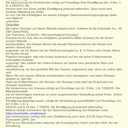
Die Speicherung der Kommentare erfolgt auf Grundlage Ihrer Einwilligung (Art. 6 Abs. 1
lit. a DSGVO). Sie
können eine von Ihnen erteilte Einwilligung jederzeit widerrufen. Dazu reicht eine
formlose Mitteilung per EMail
an uns. Die Rechtmäßigkeit der bereits erfolgten Datenverarbeitungsvorgänge bleibt
vom Widerruf
unberührt.
Gravatar
Wir haben Gravatar auf dieser Website eingebunden. Anbieter ist die Automattic Inc., 60
29th Street #343,
San Francisco, CA 94110, USA (nachfolgend Gravatar).
Gravatar ist ein Tool, das es ermöglicht, persönliche Bilder (Avatare) für die Nutzer
unserer Website
bereitzustellen. Die Avatare dienen als visuelle Repräsentationen der Nutzer und
werden überall dort
angezeigt, wo ein Nutzer mit der Plattform interagiert (z. B. in Foren oder Chats). Wenn
ein Nutzer mit der
Plattform interagiert, wird sein Avatar basierend auf der mit seiner E-Mail-Adresse
verknüpften Auswahl
angezeigt. Dies verleiht der Online-Präsenz der Nutzer eine persönliche Note und
erleichtert die
Identifizierung, da das gewählte Bild den Nutzern zugeordnet wird, wenn sie online aktiv
sind.
Wenn Sie auf unserer Website kommentieren bzw. interagieren und dabei Gravatar
aktiviert ist, wird der
Hash der E-Mail-Adresse des Nutzers, der Gravatar nutzt (wird als ID genutzt) von
Gravatar verarbeitet.
Die Verwendung von Gravatar erfolgt auf Grundlage von Art. 6 Abs. 1 lit. f DSGVO. Der
Websitebetreiber
hat ein berechtigtes Interesse an einer ansprechenden Darstellung seiner Foren. Sofern
eine entsprechende
Einwilligung abgefragt wurde, erfolgt die Verarbeitung ausschließlich auf Grundlage von
Art. 6 Abs. 1 lit. a
DSGVO und § 25 Abs. 1 TDDDG. Die Einwilligung ist jederzeit widerrufbar.
Weitere Details entnehmen Sie der Datenschutzerklärung des Anbieters unter
https://automattic.com/privacy/
.
Das Unternehmen verfügt über eine Zertifizierung nach dem „EU-US Data Privacy
Framework“ (DPF). Der
DPF ist ein Übereinkommen zwischen der Europäischen Union und den USA, der die
Einhaltung