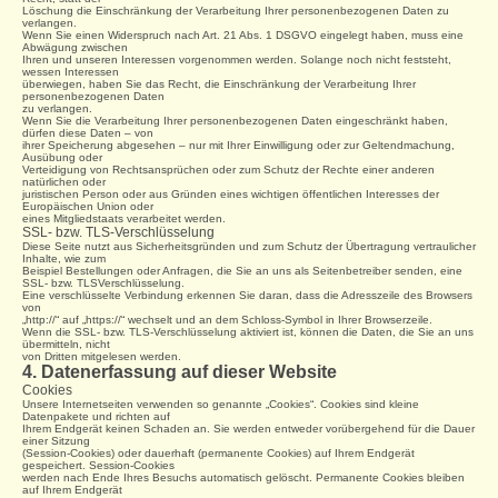
Löschung die Einschränkung der Verarbeitung Ihrer personenbezogenen Daten zu
verlangen.
Wenn Sie einen Widerspruch nach Art. 21 Abs. 1 DSGVO eingelegt haben, muss eine
Abwägung zwischen
Ihren und unseren Interessen vorgenommen werden. Solange noch nicht feststeht,
wessen Interessen
überwiegen, haben Sie das Recht, die Einschränkung der Verarbeitung Ihrer
personenbezogenen Daten
zu verlangen.
Wenn Sie die Verarbeitung Ihrer personenbezogenen Daten eingeschränkt haben,
dürfen diese Daten – von
ihrer Speicherung abgesehen – nur mit Ihrer Einwilligung oder zur Geltendmachung,
Ausübung oder
Verteidigung von Rechtsansprüchen oder zum Schutz der Rechte einer anderen
natürlichen oder
juristischen Person oder aus Gründen eines wichtigen öffentlichen Interesses der
Europäischen Union oder
eines Mitgliedstaats verarbeitet werden.
SSL- bzw. TLS-Verschlüsselung
Diese Seite nutzt aus Sicherheitsgründen und zum Schutz der Übertragung vertraulicher
Inhalte, wie zum
Beispiel Bestellungen oder Anfragen, die Sie an uns als Seitenbetreiber senden, eine
SSL- bzw. TLSVerschlüsselung.
Eine verschlüsselte Verbindung erkennen Sie daran, dass die Adresszeile des Browsers
von
„http://“ auf „https://“ wechselt und an dem Schloss-Symbol in Ihrer Browserzeile.
Wenn die SSL- bzw. TLS-Verschlüsselung aktiviert ist, können die Daten, die Sie an uns
übermitteln, nicht
von Dritten mitgelesen werden.
4. Datenerfassung auf dieser Website
Cookies
Unsere Internetseiten verwenden so genannte „Cookies“. Cookies sind kleine
Datenpakete und richten auf
Ihrem Endgerät keinen Schaden an. Sie werden entweder vorübergehend für die Dauer
einer Sitzung
(Session-Cookies) oder dauerhaft (permanente Cookies) auf Ihrem Endgerät
gespeichert. Session-Cookies
werden nach Ende Ihres Besuchs automatisch gelöscht. Permanente Cookies bleiben
auf Ihrem Endgerät