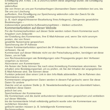
Einwilligung (Art. 6 Abs. 1 lit. a DSGVO) sofern diese abgefragt wurde; die Einwilligung
ist jederzeit
widerrufbar.
Die von Ihnen an uns per Kontaktanfragen übersandten Daten verbleiben bei uns, bis
Sie uns zur Löschung
auffordern, Ihre Einwilligung zur Speicherung widerrufen oder der Zweck für die
Datenspeicherung entfällt
(z. B. nach abgeschlossener Bearbeitung Ihres Anliegens). Zwingende gesetzliche
Bestimmungen –
insbesondere gesetzliche Aufbewahrungsfristen – bleiben unberührt.
Kommentarfunktion auf dieser Website
Für die Kommentarfunktion auf dieser Seite werden neben Ihrem Kommentar auch
Angaben zum Zeitpunkt
der Erstellung des Kommentars, Ihre E-Mail-Adresse und, wenn Sie nicht anonym
posten, der von Ihnen
gewählte Nutzername gespeichert.
Speicherung der IP-Adresse
Unsere Kommentarfunktion speichert die IP-Adressen der Nutzer, die Kommentare
verfassen. Da wir
Kommentare auf dieser Website nicht vor der Freischaltung prüfen, benötigen wir diese
Daten, um im Falle
von Rechtsverletzungen wie Beleidigungen oder Propaganda gegen den Verfasser
vorgehen zu können.
Abonnieren von Kommentaren
Als Nutzer der Seite können Sie nach einer Anmeldung Kommentare abonnieren. Sie
erhalten eine
Bestätigungsemail, um zu prüfen, ob Sie der Inhaber der angegebenen
E-Mail-Adresse sind. Sie können diese
Funktion jederzeit über einen Link in den Info-Mails abbestellen. Die im Rahmen des
Abonnierens von
Kommentaren eingegebenen Daten werden in diesem Fall gelöscht; wenn Sie diese
Daten für andere
Zwecke und an anderer Stelle (z. B. Newsletterbestellung) an uns übermittelt haben,
verbleiben diese Daten
jedoch bei uns.
Speicherdauer der Kommentare
Die Kommentare und die damit verbundenen Daten werden gespeichert und verbleiben
auf dieser Website,
bis der kommentierte Inhalt vollständig gelöscht wurde oder die Kommentare aus
rechtlichen Gründen
gelöscht werden müssen (z. B. beleidigende Kommentare).
Rechtsgrundlage