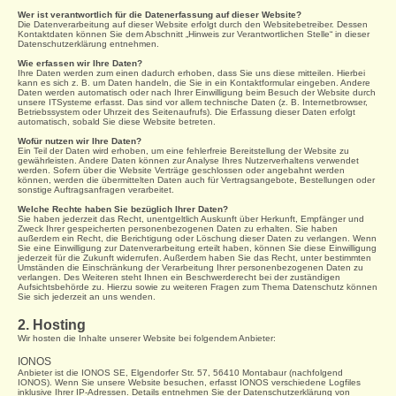
Wer ist verantwortlich für die Datenerfassung auf dieser Website?
Die Datenverarbeitung auf dieser Website erfolgt durch den Websitebetreiber. Dessen
Kontaktdaten können Sie dem Abschnitt „Hinweis zur Verantwortlichen Stelle“ in dieser
Datenschutzerklärung entnehmen.
Wie erfassen wir Ihre Daten?
Ihre Daten werden zum einen dadurch erhoben, dass Sie uns diese mitteilen. Hierbei
kann es sich z. B. um Daten handeln, die Sie in ein Kontaktformular eingeben. Andere
Daten werden automatisch oder nach Ihrer Einwilligung beim Besuch der Website durch
unsere ITSysteme erfasst. Das sind vor allem technische Daten (z. B. Internetbrowser,
Betriebssystem oder Uhrzeit des Seitenaufrufs). Die Erfassung dieser Daten erfolgt
automatisch, sobald Sie diese Website betreten.
Wofür nutzen wir Ihre Daten?
Ein Teil der Daten wird erhoben, um eine fehlerfreie Bereitstellung der Website zu
gewährleisten. Andere Daten können zur Analyse Ihres Nutzerverhaltens verwendet
werden. Sofern über die Website Verträge geschlossen oder angebahnt werden
können, werden die übermittelten Daten auch für Vertragsangebote, Bestellungen oder
sonstige Auftragsanfragen verarbeitet.
Welche Rechte haben Sie bezüglich Ihrer Daten?
Sie haben jederzeit das Recht, unentgeltlich Auskunft über Herkunft, Empfänger und
Zweck Ihrer gespeicherten personenbezogenen Daten zu erhalten. Sie haben
außerdem ein Recht, die Berichtigung oder Löschung dieser Daten zu verlangen. Wenn
Sie eine Einwilligung zur Datenverarbeitung erteilt haben, können Sie diese Einwilligung
jederzeit für die Zukunft widerrufen. Außerdem haben Sie das Recht, unter bestimmten
Umständen die Einschränkung der Verarbeitung Ihrer personenbezogenen Daten zu
verlangen. Des Weiteren steht Ihnen ein Beschwerderecht bei der zuständigen
Aufsichtsbehörde zu. Hierzu sowie zu weiteren Fragen zum Thema Datenschutz können
Sie sich jederzeit an uns wenden.
2. Hosting
Wir hosten die Inhalte unserer Website bei folgendem Anbieter:
IONOS
Anbieter ist die IONOS SE, Elgendorfer Str. 57, 56410 Montabaur (nachfolgend
IONOS). Wenn Sie unsere Website besuchen, erfasst IONOS verschiedene Logfiles
inklusive Ihrer IP-Adressen. Details entnehmen Sie der Datenschutzerklärung von