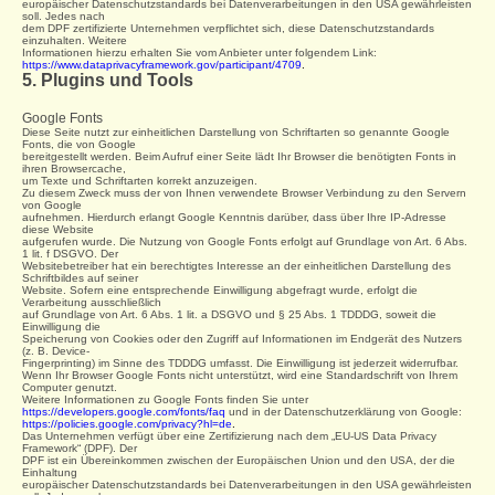
europäischer Datenschutzstandards bei Datenverarbeitungen in den USA gewährleisten
soll. Jedes nach
dem DPF zertifizierte Unternehmen verpflichtet sich, diese Datenschutzstandards
einzuhalten. Weitere
Informationen hierzu erhalten Sie vom Anbieter unter folgendem Link:
https://www.dataprivacyframework.gov/participant/4709
.
5. Plugins und Tools
Google Fonts
Diese Seite nutzt zur einheitlichen Darstellung von Schriftarten so genannte Google
Fonts, die von Google
bereitgestellt werden. Beim Aufruf einer Seite lädt Ihr Browser die benötigten Fonts in
ihren Browsercache,
um Texte und Schriftarten korrekt anzuzeigen.
Zu diesem Zweck muss der von Ihnen verwendete Browser Verbindung zu den Servern
von Google
aufnehmen. Hierdurch erlangt Google Kenntnis darüber, dass über Ihre IP-Adresse
diese Website
aufgerufen wurde. Die Nutzung von Google Fonts erfolgt auf Grundlage von Art. 6 Abs.
1 lit. f DSGVO. Der
Websitebetreiber hat ein berechtigtes Interesse an der einheitlichen Darstellung des
Schriftbildes auf seiner
Website. Sofern eine entsprechende Einwilligung abgefragt wurde, erfolgt die
Verarbeitung ausschließlich
auf Grundlage von Art. 6 Abs. 1 lit. a DSGVO und § 25 Abs. 1 TDDDG, soweit die
Einwilligung die
Speicherung von Cookies oder den Zugriff auf Informationen im Endgerät des Nutzers
(z. B. Device-
Fingerprinting) im Sinne des TDDDG umfasst. Die Einwilligung ist jederzeit widerrufbar.
Wenn Ihr Browser Google Fonts nicht unterstützt, wird eine Standardschrift von Ihrem
Computer genutzt.
Weitere Informationen zu Google Fonts finden Sie unter
https://developers.google.com/fonts/faq
und in der Datenschutzerklärung von Google:
https://policies.google.com/privacy?hl=de
.
Das Unternehmen verfügt über eine Zertifizierung nach dem „EU-US Data Privacy
Framework“ (DPF). Der
DPF ist ein Übereinkommen zwischen der Europäischen Union und den USA, der die
Einhaltung
europäischer Datenschutzstandards bei Datenverarbeitungen in den USA gewährleisten