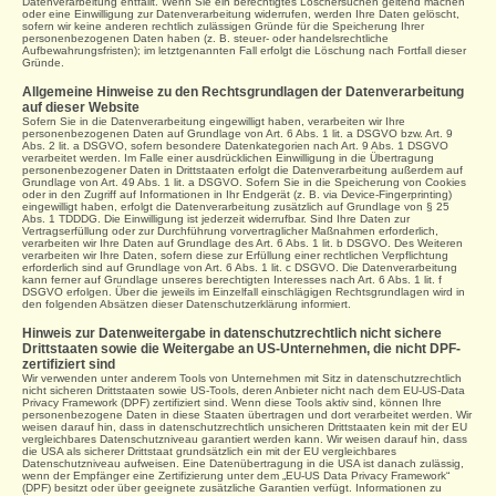
Datenverarbeitung entfällt. Wenn Sie ein berechtigtes Löschersuchen geltend machen
oder eine Einwilligung zur Datenverarbeitung widerrufen, werden Ihre Daten gelöscht,
sofern wir keine anderen rechtlich zulässigen Gründe für die Speicherung Ihrer
personenbezogenen Daten haben (z. B. steuer- oder handelsrechtliche
Aufbewahrungsfristen); im letztgenannten Fall erfolgt die Löschung nach Fortfall dieser
Gründe.
Allgemeine Hinweise zu den Rechtsgrundlagen der Datenverarbeitung
auf dieser
Website
Sofern Sie in die Datenverarbeitung eingewilligt haben, verarbeiten wir Ihre
personenbezogenen Daten auf Grundlage von Art. 6 Abs. 1 lit. a DSGVO bzw. Art. 9
Abs. 2 lit. a DSGVO, sofern besondere Datenkategorien nach Art. 9 Abs. 1 DSGVO
verarbeitet werden. Im Falle einer ausdrücklichen Einwilligung in die Übertragung
personenbezogener Daten in Drittstaaten erfolgt die Datenverarbeitung außerdem auf
Grundlage von Art. 49 Abs. 1 lit. a DSGVO. Sofern Sie in die Speicherung von Cookies
oder in den Zugriff auf Informationen in Ihr Endgerät (z. B. via Device-Fingerprinting)
eingewilligt haben, erfolgt die Datenverarbeitung zusätzlich auf Grundlage von § 25
Abs. 1 TDDDG. Die Einwilligung ist jederzeit widerrufbar. Sind Ihre Daten zur
Vertragserfüllung oder zur Durchführung vorvertraglicher Maßnahmen erforderlich,
verarbeiten wir Ihre Daten auf Grundlage des Art. 6 Abs. 1 lit. b DSGVO. Des Weiteren
verarbeiten wir Ihre Daten, sofern diese zur Erfüllung einer rechtlichen Verpflichtung
erforderlich sind auf Grundlage von Art. 6 Abs. 1 lit. c DSGVO. Die Datenverarbeitung
kann ferner auf Grundlage unseres berechtigten Interesses nach Art. 6 Abs. 1 lit. f
DSGVO erfolgen. Über die jeweils im Einzelfall einschlägigen Rechtsgrundlagen wird in
den folgenden Absätzen dieser Datenschutzerklärung informiert.
Hinweis zur Datenweitergabe in datenschutzrechtlich nicht sichere
Drittstaaten sowie
die Weitergabe an US-Unternehmen, die nicht DPF-
zertifiziert sind
Wir verwenden unter anderem Tools von Unternehmen mit Sitz in datenschutzrechtlich
nicht sicheren Drittstaaten sowie US-Tools, deren Anbieter nicht nach dem EU-US-Data
Privacy Framework (DPF) zertifiziert sind. Wenn diese Tools aktiv sind, können Ihre
personenbezogene Daten in diese Staaten übertragen und dort verarbeitet werden. Wir
weisen darauf hin, dass in datenschutzrechtlich unsicheren Drittstaaten kein mit der EU
vergleichbares Datenschutzniveau garantiert werden kann. Wir weisen darauf hin, dass
die USA als sicherer Drittstaat grundsätzlich ein mit der EU vergleichbares
Datenschutzniveau aufweisen. Eine Datenübertragung in die USA ist danach zulässig,
wenn der Empfänger eine Zertifizierung unter dem „EU-US Data Privacy Framework“
(DPF) besitzt oder über geeignete zusätzliche Garantien verfügt. Informationen zu