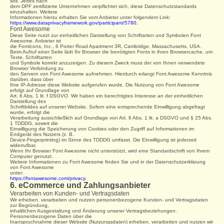
soll. Jedes nach
dem DPF zertifizierte Unternehmen verpflichtet sich, diese Datenschutzstandards
einzuhalten. Weitere
Informationen hierzu erhalten Sie vom Anbieter unter folgendem Link:
https://www.dataprivacyframework.gov/participant/5780
.
Font Awesome
Diese Seite nutzt zur einheitlichen Darstellung von Schriftarten und Symbolen Font
Awesome. Anbieter ist
die Fonticons, Inc., 6 Porter Road Apartment 3R, Cambridge, Massachusetts, USA.
Beim Aufruf einer Seite lädt Ihr Browser die benötigten Fonts in ihren Browsercache, um
Texte, Schriftarten
und Symbole korrekt anzuzeigen. Zu diesem Zweck muss der von Ihnen verwendete
Browser Verbindung zu
den Servern von Font Awesome aufnehmen. Hierdurch erlangt Font Awesome Kenntnis
darüber, dass über
Ihre IP-Adresse diese Website aufgerufen wurde. Die Nutzung von Font Awesome
erfolgt auf Grundlage von
Art. 6 Abs. 1 lit. f DSGVO. Wir haben ein berechtigtes Interesse an der einheitlichen
Darstellung des
Schriftbildes auf unserer Website. Sofern eine entsprechende Einwilligung abgefragt
wurde, erfolgt die
Verarbeitung ausschließlich auf Grundlage von Art. 6 Abs. 1 lit. a DSGVO und § 25 Abs.
1 TDDDG, soweit die
Einwilligung die Speicherung von Cookies oder den Zugriff auf Informationen im
Endgerät des Nutzers (z. B.
Device-Fingerprinting) im Sinne des TDDDG umfasst. Die Einwilligung ist jederzeit
widerrufbar.
Wenn Ihr Browser Font Awesome nicht unterstützt, wird eine Standardschrift von Ihrem
Computer genutzt.
Weitere Informationen zu Font Awesome finden Sie und in der Datenschutzerklärung
von Font Awesome
unter:
https://fontawesome.com/privacy
.
6. eCommerce und Zahlungsanbieter
Verarbeiten von Kunden- und Vertragsdaten
Wir erheben, verarbeiten und nutzen personenbezogene Kunden- und Vertragsdaten
zur Begründung,
inhaltlichen Ausgestaltung und Änderung unserer Vertragsbeziehungen.
Personenbezogene Daten über die
Inanspruchnahme dieser Website (Nutzungsdaten) erheben, verarbeiten und nutzen wir