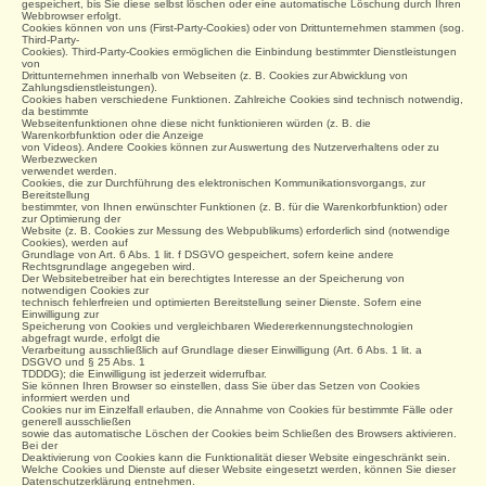
gespeichert, bis Sie diese selbst löschen oder eine automatische Löschung durch Ihren
Webbrowser erfolgt.
Cookies können von uns (First-Party-Cookies) oder von Drittunternehmen stammen (sog.
Third-Party-
Cookies). Third-Party-Cookies ermöglichen die Einbindung bestimmter Dienstleistungen
von
Drittunternehmen innerhalb von Webseiten (z. B. Cookies zur Abwicklung von
Zahlungsdienstleistungen).
Cookies haben verschiedene Funktionen. Zahlreiche Cookies sind technisch notwendig,
da bestimmte
Webseitenfunktionen ohne diese nicht funktionieren würden (z. B. die
Warenkorbfunktion oder die Anzeige
von Videos). Andere Cookies können zur Auswertung des Nutzerverhaltens oder zu
Werbezwecken
verwendet werden.
Cookies, die zur Durchführung des elektronischen Kommunikationsvorgangs, zur
Bereitstellung
bestimmter, von Ihnen erwünschter Funktionen (z. B. für die Warenkorbfunktion) oder
zur Optimierung der
Website (z. B. Cookies zur Messung des Webpublikums) erforderlich sind (notwendige
Cookies), werden auf
Grundlage von Art. 6 Abs. 1 lit. f DSGVO gespeichert, sofern keine andere
Rechtsgrundlage angegeben wird.
Der Websitebetreiber hat ein berechtigtes Interesse an der Speicherung von
notwendigen Cookies zur
technisch fehlerfreien und optimierten Bereitstellung seiner Dienste. Sofern eine
Einwilligung zur
Speicherung von Cookies und vergleichbaren Wiedererkennungstechnologien
abgefragt wurde, erfolgt die
Verarbeitung ausschließlich auf Grundlage dieser Einwilligung (Art. 6 Abs. 1 lit. a
DSGVO und § 25 Abs. 1
TDDDG); die Einwilligung ist jederzeit widerrufbar.
Sie können Ihren Browser so einstellen, dass Sie über das Setzen von Cookies
informiert werden und
Cookies nur im Einzelfall erlauben, die Annahme von Cookies für bestimmte Fälle oder
generell ausschließen
sowie das automatische Löschen der Cookies beim Schließen des Browsers aktivieren.
Bei der
Deaktivierung von Cookies kann die Funktionalität dieser Website eingeschränkt sein.
Welche Cookies und Dienste auf dieser Website eingesetzt werden, können Sie dieser
Datenschutzerklärung entnehmen.